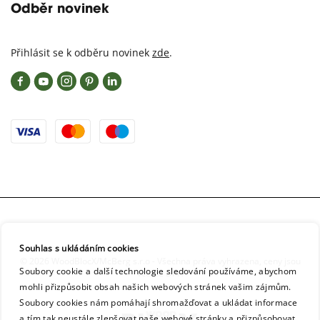
Odběr novinek
Přihlásit se k odběru novinek
zde
.
Souhlas s ukládáním cookies
© 2026 WoodBlocX/McBerg s.r.o - Všechna práva vyhrazena, ceny jsou
Soubory cookie a další technologie sledování používáme, abychom
včetně DPH
mohli přizpůsobit obsah našich webových stránek vašim zájmům.
Soubory cookies nám pomáhají shromažďovat a ukládat informace
a tím tak neustále zlepšovat naše webové stránky a přizpůsobovat