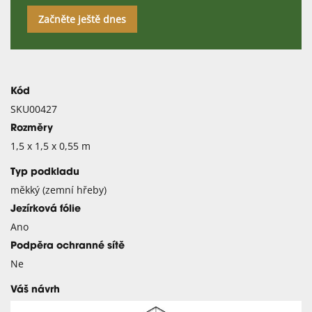
Začněte ještě dnes
Kód
SKU00427
Rozměry
1,5 x 1,5 x 0,55 m
Typ podkladu
měkký (zemní hřeby)
Jezírková fólie
Ano
Podpěra ochranné sítě
Ne
Váš návrh