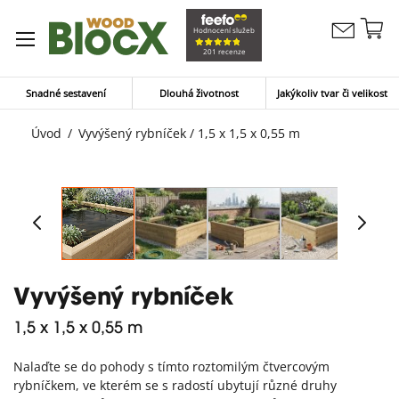
Př
Hodnocení služeb
Kontaktujte
n
Můj koší
201 recenze
nás
o
Snadné sestavení
Dlouhá životnost
Jakýkoliv tvar či velikost
Úvod
Vyvýšený rybníček / 1,5 x 1,5 x 0,55 m
Vyvýšený rybníček
1,5 x 1,5 x 0,55 m
Nalaďte se do pohody s tímto roztomilým čtvercovým
rybníčkem, ve kterém se s radostí ubytují různé druhy