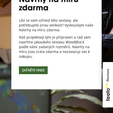
Návrhy na míru
zdarma
Líbí se vám vzhled této sestavy, ale
potřebujete jinou velikost? Vyzkoušejte naše
Návrhy na míru zdarma.
Náš projektový tým je připraven a rád vám
navrhne jakoukoliv sestavu WoodBlocX
podle vámi zadaných rozměrů. Návrhy na
míru jsou zcela zdarma a nezavazují vás k
nákupu.
ZAČNĚTE HNED