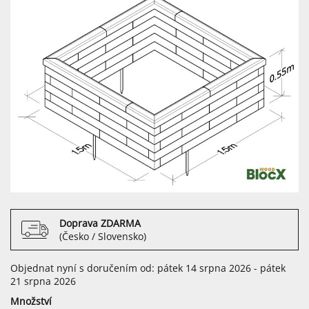
Doprava ZDARMA
(Česko / Slovensko)
Objednat nyní s doručením od: pátek 14 srpna 2026 - pátek
21 srpna 2026
Množství