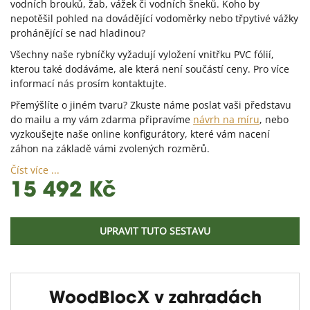
vodních brouků, žab, vážek či vodních šneků. Koho by
nepotěšil pohled na dovádějící vodoměrky nebo třpytivé vážky
prohánějící se nad hladinou?
Všechny naše rybníčky vyžadují vyložení vnitřku PVC fólií,
kterou také dodáváme, ale která není součástí ceny. Pro více
informací nás prosím kontaktujte.
Přemýšlíte o jiném tvaru? Zkuste náme poslat vaši představu
do mailu a my vám zdarma připravíme
návrh na míru
, nebo
vyzkoušejte naše online konfigurátory, které vám nacení
záhon na základě vámi zvolených rozměrů.
Číst více ...
15 492 Kč
UPRAVIT TUTO SESTAVU
WoodBlocX v zahradách