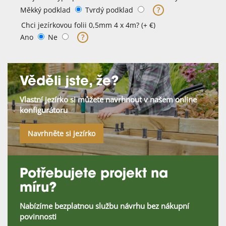
Měkký podklad
Tvrdý podklad
?
Chci jezírkovou folii 0,5mm 4 x 4m? (+ €)
Ano
Ne
?
Věděli jste, že?
Vlastní jezírko si můžete navrhnout v našem online
konfigurátoru
Navrhněte si jezírko
Potřebujete projekt na
míru?
Nabízíme bezplatnou službu návrhu bez nákupní
povinnosti