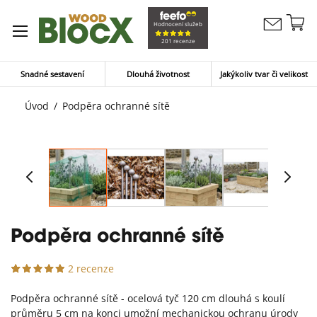
Př
Hodnocení služeb
Kontaktujte
n
Můj koší
201 recenze
nás
o
Snadné sestavení
Dlouhá životnost
Jakýkoliv tvar či velikost
Úvod
Podpěra ochranné sítě
Podpěra ochranné sítě
2 recenze
Podpěra ochranné sítě - ocelová tyč 120 cm dlouhá s koulí
průměru 5 cm na konci umožní mechanickou ochranu úrody