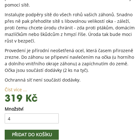
pomocí sítě.
Instalujte podpěry sítě do všech rohů vašich záhonů. Snadno
přes ně pak přehodíte sítě s libovolnou velikostí oka - záleží,
proti čemu chcete úrodu chránit - zda proti ptákům, domácím
mazlíčkům nebo škůdcům z hmyzí říše. Úroda tak bude moci
růst v bezpečí.
Provedení je přírodní neošetřená ocel, která časem přirozeně
zrezne. Do záhonu se připevní navlečením na očka (u horního
a dolního vnitřního okraje záhonu) a zapíchnutím do země.
Očka jsou součástí dodávky (2 ks na tyč).
Ochranná síť není součástí dodávky.
Číst více ...
319 Kč
Množství
PŘIDAT DO KOŠÍKU