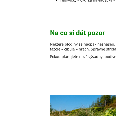
ředkvičky – okurka nakládačka –
Na co si dát pozor
Některé plodiny se naopak nesnášejí.
fazole – cibule – hrách. Správné stří
Pokud plánujete nové výsadby, podíve