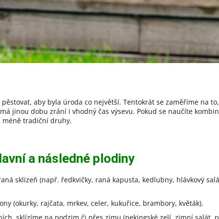
m pěstovat, aby byla úroda co největší. Tentokrát se zaměříme na to
 má jinou dobu zrání i vhodný čas výsevu. Pokud se naučíte kombinov
i méně tradiční druhy.
lavní a následné plodiny
aná sklizeň (např. ředkvičky, raná kapusta, kedlubny, hlávkový salá
ny (okurky, rajčata, mrkev, celer, kukuřice, brambory, květák).
ch, sklízíme na podzim či přes zimu (pekingské zelí, zimní salát, p