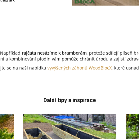
 česnek
 Například
rajčata nesázíme k bramborám
, protože sdílejí plíseň
dání a kombinování plodin vám pomůže chránit úrodu a zajistí zdrav
jte se na naši nabídku
vyvýšených záhonů WoodBlocX
, které usnad
Další tipy a inspirace
J