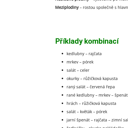
Meziplodiny
– rostou společně s hlavním
Příklady kombinací
kedlubny – rajčata
mrkev – pórek
salát – celer
okurky – růžičková kapusta
raný salát – červená řepa
rané kedlubny – mrkev – špenát
hrách – růžičková kapusta
salát – květák – pórek
jarní špenát – rajčata – zimní sa