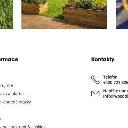
24th June 2026
ormace
Kontakty
Telefon
+420 721 32
iruj mě
Napište nám
ava a platba
info@woodbl
o kladené otázky
a
ana soukromí & cookies