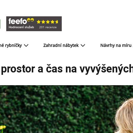
Hodnocení služeb
201 recenze
né rybníčky
Zahradní nábytek
Návrhy na míru
 prostor a čas na vyvýšený