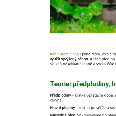
V
minulém článku
jsme řešili, co s čí
využít vyvýšený záhon
. Každá plodina
sklizeň několikanásobně a vyzkoušíte 
Teorie: předplodiny, h
Předplodiny
– krátká vegetační doba, r
června.
Hlavní plodiny
– rostou po většinu sezo
Následné plodiny
– vyséváme po hlavní