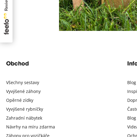
8th July 2026
Obchod
Inf
Všechny sestavy
Blog
Vyvýšené záhony
Insp
Opěrné zídky
Dopr
Vyvýšené rybníčky
Čast
Zahradní nábytek
Blog
Návrhy na míru zdarma
Vide
Záhony pro vozíčkáře
Ochr