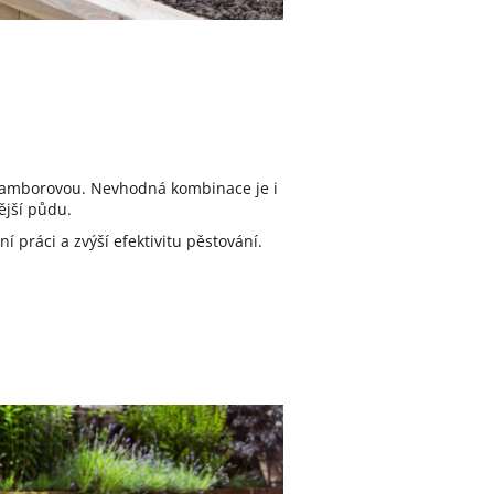
 bramborovou. Nevhodná kombinace je i
ější půdu.
ní práci a zvýší efektivitu pěstování.
aký je rozdíl mezi