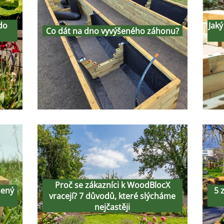
 na
Co dát na dno
l
ce
vyvýšeného
do
Jaký
Co dát na dno vyvýšeného záhonu?
záhonu?
17th July 2026
Proč se zákazníci k
ní
WoodBlocX vracejí?
ný
Proč se zákazníci k WoodBlocX
šený
5 
7 důvodů, které
j
vracejí? 7 důvodů, které slýcháme
nejčastěji
slýcháme nejčastěji