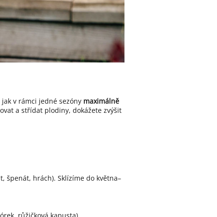
, jak v rámci jedné sezóny
maximálně
at a střídat plodiny, dokážete zvýšit
t, špenát, hrách). Sklízíme do května–
órek, růžičková kapusta).