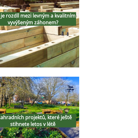
evným a kvalitním
 je rozdíl mezi levným a kvalitním
vyvýšeným
vyvýšeným záhonem?
záhonem?
14th July 2026
5 zahradních
projektů, které
zahradních projektů, které ještě
eště stihnete letos
stihnete letos v létě
v létě