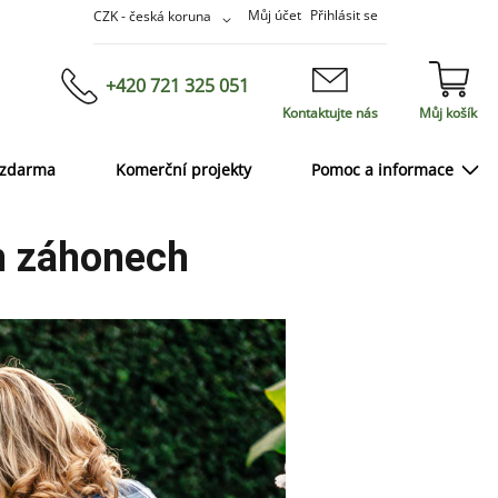
Přejít
Měna
Můj účet
Přihlásit se
CZK - česká koruna
na
obsah
+420 721 325 051
Kontaktujte nás
Můj košík
 zdarma
Komerční projekty
Pomoc a informace
ch záhonech