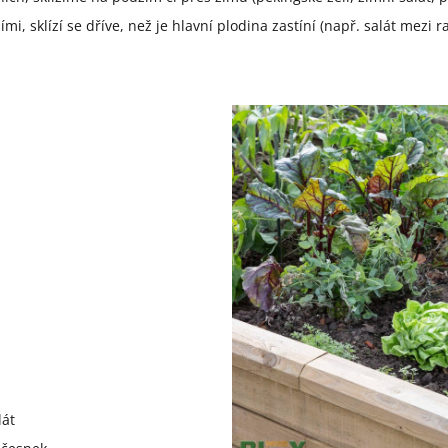
i, sklízí se dříve, než je hlavní plodina zastíní (např. salát mezi ra
lát