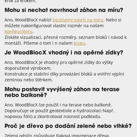
krok za krokem.
Mohu si nechat navrhnout záhon na míru?
Ano, WoodBlocX nabízí
bezplatný návrh na míru
. Nebo si
můžete nakonfigurovat vlastní rozměr na našem
konfigurátoru
.
Získáte vizualizaci, přesné rozměry, seznam bloků i návod k
montáži. Píšeme o tom i n našem
blogu
.
Je WoodBlocX vhodný i na opěrné zídky?
Ano, WoodBlocX je vhodný pro opěrné zídky do výšky
doporučené výrobcem.
Konstrukce je stabilní díky provázání bloků a vnitřní výplni
zeminou nebo štěrkem.
Mohu postavit vyvýšený záhon na terase
nebo balkoně?
Ano, WoodBlocX lze použít i na terase nebo balkoně.
Doporučuje se použít geotextiole a hydroizolaci Např.
nopovou fólii) a zkontrolovat nosnost podkladu.
Proč je dřevo po dodání zelené nebo vlhké?
Zelený odstín způsobuje tlaková impregnace dřeva.