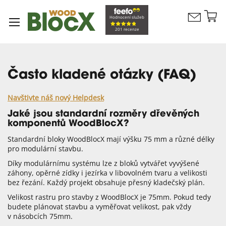
Př
Hodnocení služeb
Kontaktujte
n
Můj koší
201 recenze
nás
o
Často kladené otázky (FAQ)
Navštivte náš nový Helpdesk
Jaké jsou standardní rozměry dřevěných
komponentů WoodBlocX?
Standardní bloky WoodBlocX mají výšku 75 mm a různé délky
pro modulární stavbu.
Díky modulárnímu systému lze z bloků vytvářet vyvýšené
záhony, opěrné zídky i jezírka v libovolném tvaru a velikosti
bez řezání. Každý projekt obsahuje přesný kladečský plán.
Velikost rastru pro stavby z WoodBlocX je 75mm. Pokud tedy
budete plánovat stavbu a vyměřovat velikost, pak vždy
v násobcích 75mm.