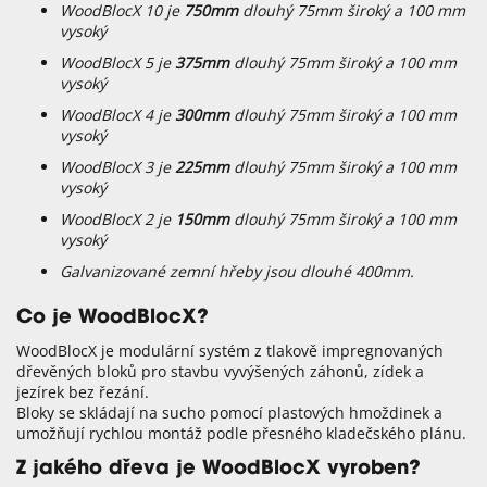
WoodBlocX 10 je
750mm
dlouhý 75mm široký a 100 mm
vysoký
WoodBlocX 5 je
375mm
dlouhý 75mm široký a 100 mm
vysoký
WoodBlocX 4 je
300mm
dlouhý 75mm široký a 100 mm
vysoký
WoodBlocX 3 je
225mm
dlouhý 75mm široký a 100 mm
vysoký
WoodBlocX 2 je
150mm
dlouhý 75mm široký a 100 mm
vysoký
Galvanizované zemní hřeby jsou dlouhé 400mm.
Co je WoodBlocX?
WoodBlocX je modulární systém z tlakově impregnovaných
dřevěných bloků pro stavbu vyvýšených záhonů, zídek a
jezírek bez řezání.
Bloky se skládají na sucho pomocí plastových hmoždinek a
umožňují rychlou montáž podle přesného kladečského plánu.
Z jakého dřeva je WoodBlocX vyroben?