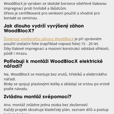
WoodBlocX je vyroben ze skotské borovice ošetřené tlakovou
impregnací proti hnilobě a škůdcům.
Dřevo je certifikované pro venkovní použití a vhodné pro
kontakt se zeminou.
Jak dlouho vydrží vyvýšený záhon
WoodBlocX?
Životnost vyvýšeného záhonu WoodBlocX
je při správném
použití izoilační folie (například nopová folie) 15 - 20 let.
Díky tlakové impregnaci a masivní konstrukci odolává vlhkosti,
půdě i mrazu.
Potřebuji k montáži WoodBlocX elektrické
nářadí?
Ne, WoodBlocX se montuje bez vrutů, hřebíků a elektrického
nářadí.
Bloky se spojují plastovými kolíky a skládají se vrstvu po vrstvě
podle návodu.
Zvládnu montáž svépomocí?
Ano, montáž zvládne jedna osoba bez zkušeností.
Každý projekt obsahuje kladečský plán, seznam dílů a postup