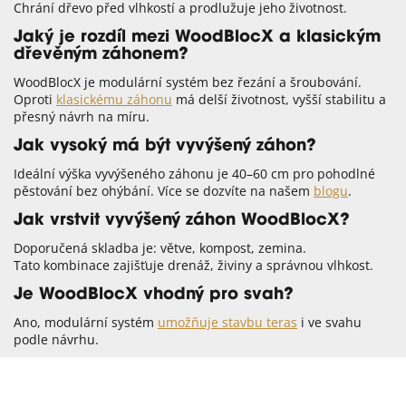
Chrání dřevo před vlhkostí a prodlužuje jeho životnost.
Jaký je rozdíl mezi WoodBlocX a klasickým
dřevěným záhonem?
WoodBlocX je modulární systém bez řezání a šroubování.
Oproti
klasickému záhonu
má delší životnost, vyšší stabilitu a
přesný návrh na míru.
Jak vysoký má být vyvýšený záhon?
Ideální výška vyvýšeného záhonu je 40–60 cm pro pohodlné
pěstování bez ohýbání. Více se dozvíte na našem
blogu
.
Jak vrstvit vyvýšený záhon WoodBlocX?
Doporučená skladba je: větve, kompost, zemina.
Tato kombinace zajišťuje drenáž, živiny a správnou vlhkost.
Je WoodBlocX vhodný pro svah?
Ano, modulární systém
umožňuje stavbu teras
i ve svahu
podle návrhu.