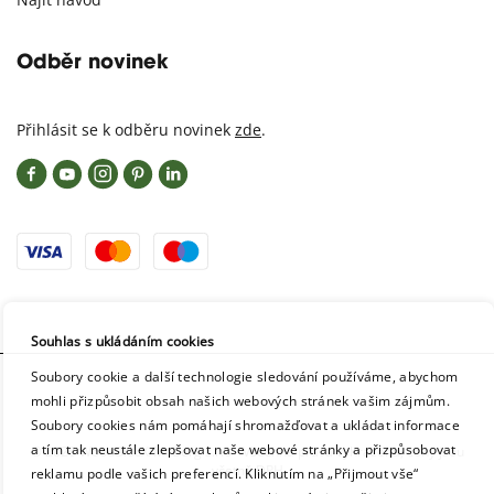
Odběr novinek
Přihlásit se k odběru novinek
zde
.
Souhlas s ukládáním cookies
Soubory cookie a další technologie sledování používáme, abychom
mohli přizpůsobit obsah našich webových stránek vašim zájmům.
Soubory cookies nám pomáhají shromažďovat a ukládat informace
a tím tak neustále zlepšovat naše webové stránky a přizpůsobovat
© 2026 WoodBlocX/McBerg s.r.o - Všechna práva vyhrazena, ceny jsou
včetně DPH
reklamu podle vašich preferencí. Kliknutím na „Přijmout vše“