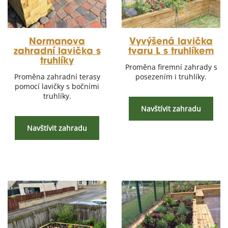
Normanova
Vyvýšená lavička
zahradní lavička s
tvaru L s truhlíkem
truhlíky
Proměna firemní zahrady s
Proměna zahradní terasy
posezením i truhlíky.
pomocí lavičky s bočními
truhlíky.
Navštívit zahradu
Navštívit zahradu