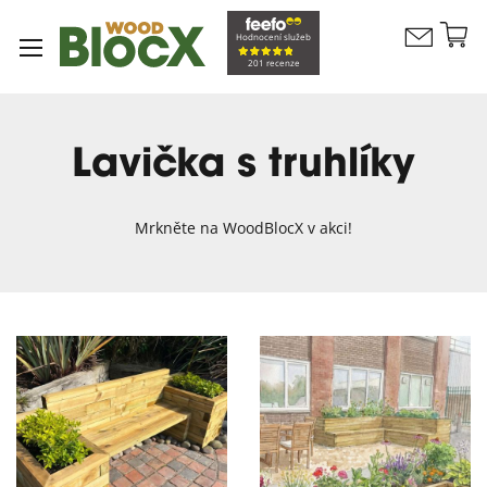
Př
Hodnocení služeb
Kontaktujte
n
Můj koší
201 recenze
nás
o
Lavička s truhlíky
Mrkněte na WoodBlocX v akci!