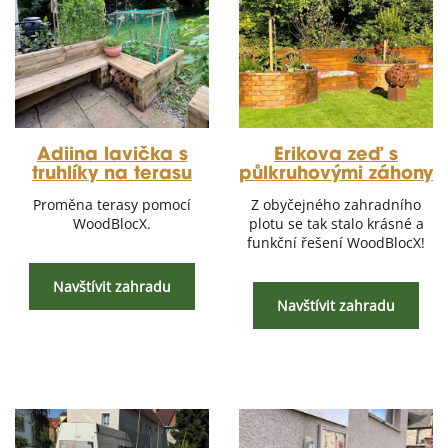
Adiina lavička s
Erikova zeď s
truhlíky na terasu
půlkruhovými záhony
Proměna terasy pomocí
Z obyčejného zahradního
WoodBlocX.
plotu se tak stalo krásné a
funkční řešení WoodBlocX!
Navštívit zahradu
Navštívit zahradu