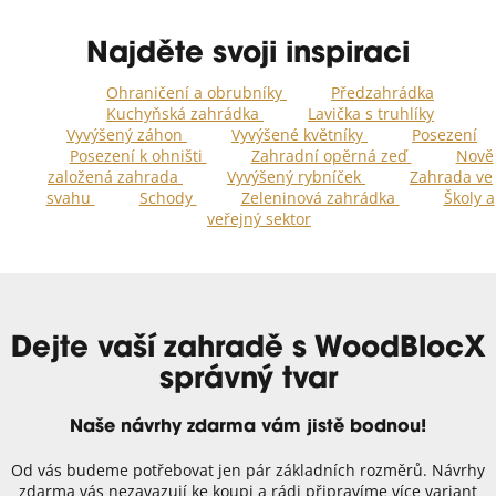
Najděte svoji inspiraci
Ohraničení a obrubníky
Předzahrádka
Kuchyňská zahrádka
Lavička s truhlíky
Vyvýšený záhon
Vyvýšené květníky
Posezení
Posezení k ohništi
Zahradní opěrná zeď
Nově
založená zahrada
Vyvýšený rybníček
Zahrada ve
svahu
Schody
Zeleninová zahrádka
Školy a
veřejný sektor
Dejte vaší zahradě s WoodBlocX
správný tvar
Naše návrhy zdarma vám jistě bodnou!
Od vás budeme potřebovat jen pár základních rozměrů. Návrhy
zdarma vás nezavazují ke koupi a rádi připravíme více variant