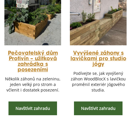
Pečovatelský dům
Vyvýšené záhony s
Protivín – užitková
lavičkami pro studio
zahrádka s
jógy
posezeními
Podívejte se, jak vyvýšený
Několik záhonů na zeleninu,
záhon WoodBlocX s lavičkou
jeden velký pro strom a
proměnil exteriér jógového
včlenit i dostatek posezení.
studia.
Navštívit zahradu
Navštívit zahradu