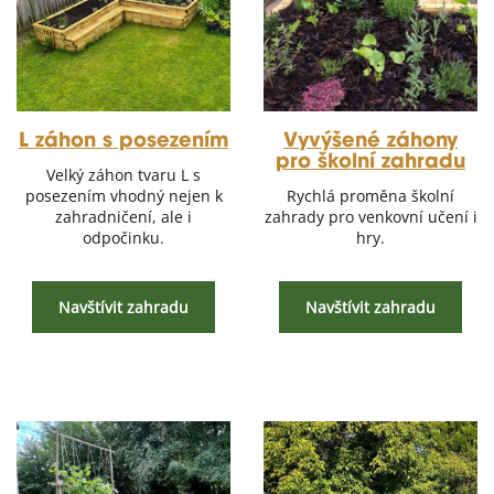
L záhon s posezením
Vyvýšené záhony
pro školní zahradu
Velký záhon tvaru L s
posezením vhodný nejen k
Rychlá proměna školní
zahradničení, ale i
zahrady pro venkovní učení i
odpočinku.
hry.
Navštívit zahradu
Navštívit zahradu