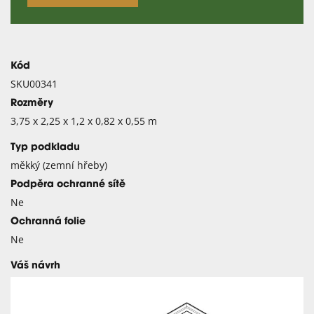
Kód
SKU00341
Rozměry
3,75 x 2,25 x 1,2 x 0,82 x 0,55 m
Typ podkladu
měkký (zemní hřeby)
Podpěra ochranné sítě
Ne
Ochranná folie
Ne
Váš návrh