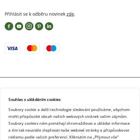
Přihlásit se k odběru novinek
zde
.
Souhlas s ukládáním cookies
© 2026 WoodBlocX/McBerg s.r.o - Všechna práva vyhrazena, ceny jsou
Soubory cookie a další technologie sledování používáme, abychom
včetně DPH
mohli přizpůsobit obsah našich webových stránek vašim zájmům.
Soubory cookies nám pomáhají shromažďovat a ukládat informace
a tím tak neustále zlepšovat naše webové stránky a přizpůsobovat
reklamu podle vašich preferencí. Kliknutím na „Přijmout vše“