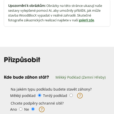
Upozornění k obrázkům:
Obrázky na této stránce ukazují naše
sestavy vylepšené pomocí AI, aby umožnily přiblížit, jak může
stavba WoodBlocX vypadat v reálné zahradě. Skutečné
fotografie zákaznických realizací najdete v naší
galerii zde
.
Přizpůsobit
Měkký Podklad (zemní Hřeby)
Kde bude záhon stát?
Na jakém typu podkladu budete stavět záhony?
Měkký podklad
Tvrdý podklad
?
Chcete podpěry ochranné sítě?
Ano
Ne
?