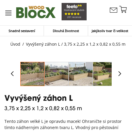
Př
Hodnocení služeb
Kontaktujte
n
Můj koší
201 recenze
nás
o
Snadné sestavení
Dlouhá životnost
Jakýkoliv tvar či velikost
Úvod
Vyvýšený záhon L / 3,75 x 2,25 x 1,2 x 0,82 x 0,55 m
Vyvýšený záhon L
3,75 x 2,25 x 1,2 x 0,82 x 0,55 m
Tento záhon velké L je opravdu macek! Ohraničte si prostor
tímto nádherným záhonem tvaru L. Vhodný pro pěstování