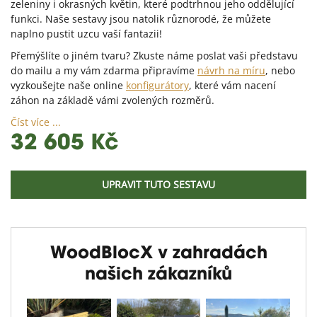
zeleniny i okrasných květin, které podtrhnou jeho oddělující
funkci. Naše sestavy jsou natolik různorodé, že můžete
naplno pustit uzcu vaší fantazii!
Přemýšlíte o jiném tvaru? Zkuste náme poslat vaši představu
do mailu a my vám zdarma připravíme
návrh na míru
, nebo
vyzkoušejte naše online
konfigurátory
, které vám nacení
záhon na základě vámi zvolených rozměrů.
Číst více ...
32 605 Kč
UPRAVIT TUTO SESTAVU
WoodBlocX v zahradách
našich zákazníků