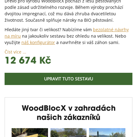
Dřevo pro výrobu WoodBlocX pochází z lesů pěstovaných
podle zásad udržitelného rozvoje. Během výroby prochází
dvojitou impregnací, což mu dává zhruba dvacetiletou
životnost. Současně splňuje nároky na BIO pěstování.
Hledáte jiný tvar či velikost? Nabízíme vám
bezplatné návrhy
na míru
na jakoukoliv sestavu bez ohledu na velikost. Nebo
využijte
náš konfigurátor
a navrhněte si váš záhon sami.
Číst více ...
12 674 Kč
UPRAVIT TUTO SESTAVU
WoodBlocX v zahradách
našich zákazníků