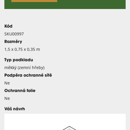
Kód
SKU00997
Rozměry
1,5 x 0,75 x 0,35 m
Typ podkladu
měkký (zemní hřeby)
Podpěra ochranné sítě
Ne
Ochranná folie
Ne
Váš návrh