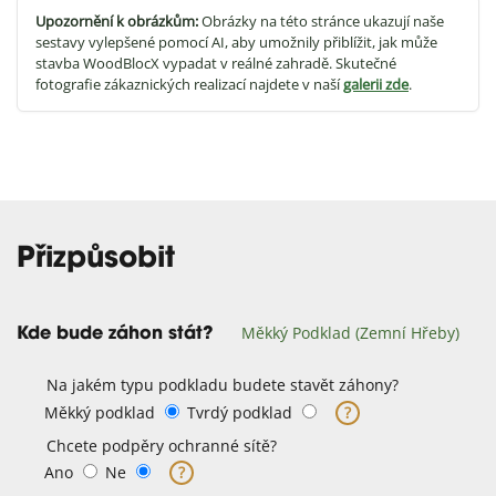
Upozornění k obrázkům:
Obrázky na této stránce ukazují naše
sestavy vylepšené pomocí AI, aby umožnily přiblížit, jak může
stavba WoodBlocX vypadat v reálné zahradě. Skutečné
fotografie zákaznických realizací najdete v naší
galerii zde
.
Přizpůsobit
Měkký Podklad (zemní Hřeby)
Kde bude záhon stát?
Na jakém typu podkladu budete stavět záhony?
Měkký podklad
Tvrdý podklad
?
Chcete podpěry ochranné sítě?
Ano
Ne
?