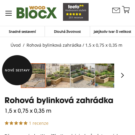
Př
Hodnocení služeb
Kontaktujte
n
Můj koší
201 recenze
nás
o
Snadné sestavení
Dlouhá životnost
Jakýkoliv tvar či velikost
Úvod
Rohová bylinková zahrádka / 1,5 x 0,75 x 0,35 m
NOVÉ SESTAVY
Rohová bylinková zahrádka
1,5 x 0,75 x 0,35 m
1 recenze