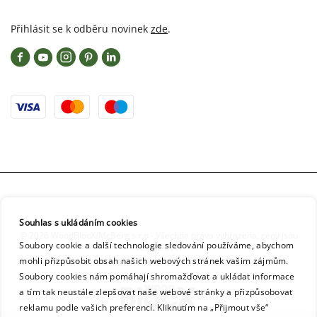
Přihlásit se k odběru novinek
zde
.
Souhlas s ukládáním cookies
© 2026 WoodBlocX/McBerg s.r.o - Všechna práva vyhrazena, ceny jsou
Soubory cookie a další technologie sledování používáme, abychom
včetně DPH
mohli přizpůsobit obsah našich webových stránek vašim zájmům.
Soubory cookies nám pomáhají shromažďovat a ukládat informace
a tím tak neustále zlepšovat naše webové stránky a přizpůsobovat
reklamu podle vašich preferencí. Kliknutím na „Přijmout vše“