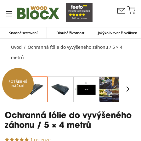
Př
Hodnocení služeb
Kontaktujte
n
Můj koší
201 recenze
nás
o
Snadné sestavení
Dlouhá životnost
Jakýkoliv tvar či velikost
Úvod
Ochranná fólie do vyvýšeného záhonu / 5 × 4
metrů
POTŘEBNÉ
NÁŘADÍ
Ochranná fólie do vyvýšeného
záhonu / 5 × 4 metrů
1 recenze