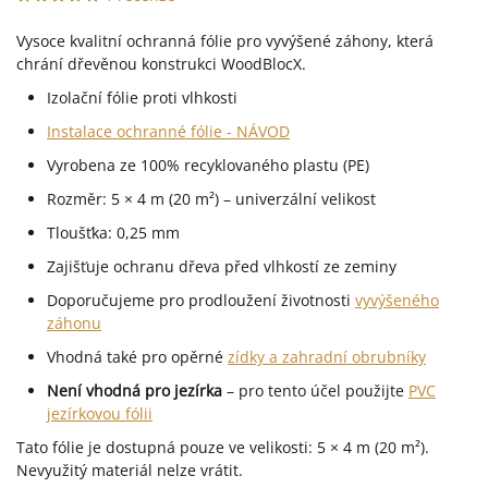
Vysoce kvalitní ochranná fólie pro vyvýšené záhony, která
chrání dřevěnou konstrukci WoodBlocX.
Izolační fólie proti vlhkosti
Instalace ochranné fólie - NÁVOD
Vyrobena ze 100% recyklovaného plastu (PE)
Rozměr: 5 × 4 m (20 m²) – univerzální velikost
Tloušťka: 0,25 mm
Zajišťuje ochranu dřeva před vlhkostí ze zeminy
Doporučujeme pro prodloužení životnosti
vyvýšeného
záhonu
Vhodná také pro opěrné
zídky a zahradní obrubníky
Není vhodná pro jezírka
– pro tento účel použijte
PVC
jezírkovou fólii
Tato fólie je dostupná pouze ve velikosti: 5 × 4 m (20 m²).
Nevyužitý materiál nelze vrátit.