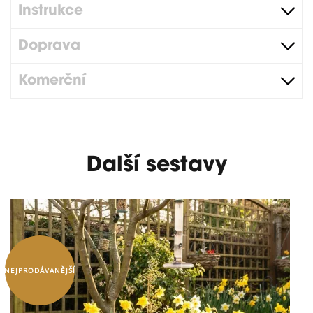
Instrukce
Doprava
Komerční
Další sestavy
NEJPRODÁVANĚJŠÍ