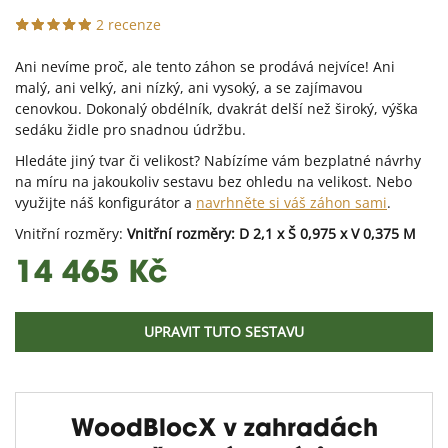
2 recenze
Ani nevíme proč, ale tento záhon se prodává nejvíce! Ani
malý, ani velký, ani nízký, ani vysoký, a se zajímavou
cenovkou. Dokonalý obdélník, dvakrát delší než široký, výška
sedáku židle pro snadnou údržbu.
Hledáte jiný tvar či velikost? Nabízíme vám bezplatné návrhy
na míru na jakoukoliv sestavu bez ohledu na velikost. Nebo
využijte náš konfigurátor a
navrhněte si váš záhon sami
.
Vnitřní rozměry:
Vnitřní rozměry: D 2,1 x Š 0,975 x V 0,375 M
14 465 Kč
UPRAVIT TUTO SESTAVU
WoodBlocX v zahradách