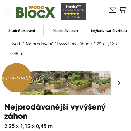
Př
Hodnocení služeb
Kontaktujte
n
Můj koší
201 recenze
nás
o
Snadné sestavení
Dlouhá životnost
Jakýkoliv tvar či velikost
Úvod
Nejprodávanější vyvýšený záhon / 2,25 x 1,12 x
0,45 m
NEJPRODÁVANĚJŠÍ
Nejprodávanější vyvýšený
záhon
2,25 x 1,12 x 0,45 m