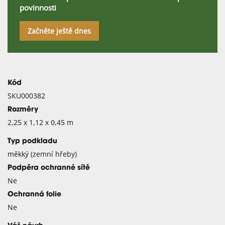
povinnosti
Začněte ještě dnes
Kód
SKU000382
Rozměry
2,25 x 1,12 x 0,45 m
Typ podkladu
měkký (zemní hřeby)
Podpěra ochranné sítě
Ne
Ochranná folie
Ne