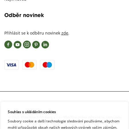
Odběr novinek
Přihlásit se k odběru novinek
zde
.
Souhlas s ukládáním cookies
© 2026 WoodBlocX/McBerg s.r.o - Všechna práva vyhrazena, ceny jsou
Soubory cookie a další technologie sledování používáme, abychom
včetně DPH
mohli přizpůsobit obsah našich webových stránek vašim zájmům.