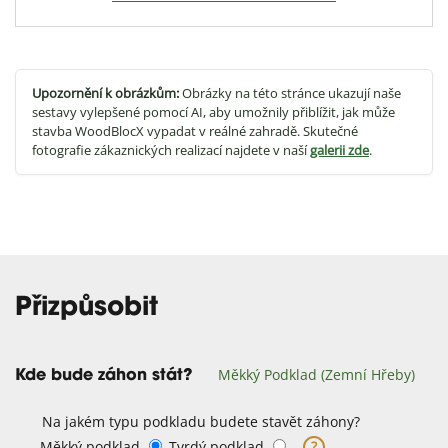
Upozornění k obrázkům:
Obrázky na této stránce ukazují naše
sestavy vylepšené pomocí AI, aby umožnily přiblížit, jak může
stavba WoodBlocX vypadat v reálné zahradě. Skutečné
fotografie zákaznických realizací najdete v naší
galerii zde
.
Přizpůsobit
Měkký Podklad (zemní Hřeby)
Kde bude záhon stát?
Na jakém typu podkladu budete stavět záhony?
Měkký podklad
Tvrdý podklad
?