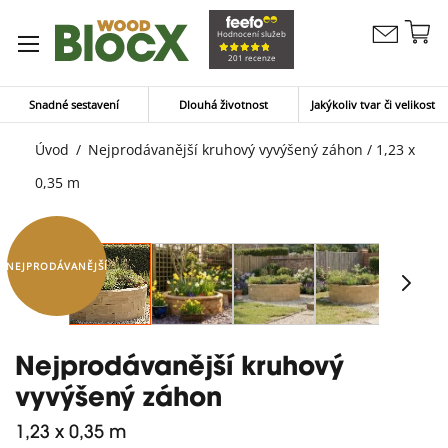
Př
Hodnocení služeb
Kontaktujte
n
Můj koší
201 recenze
nás
o
Snadné sestavení
Dlouhá životnost
Jakýkoliv tvar či velikost
Úvod
Nejprodávanější kruhový vyvýšený záhon / 1,23 x
0,35 m
NEJPRODÁVANĚJŠÍ
Nejprodávanější kruhový
vyvýšený záhon
1,23 x 0,35 m