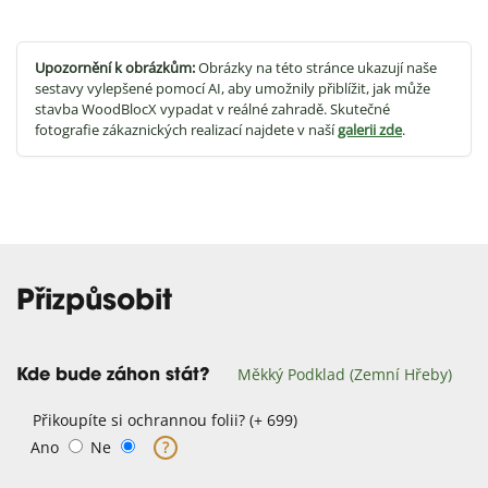
Upozornění k obrázkům:
Obrázky na této stránce ukazují naše
sestavy vylepšené pomocí AI, aby umožnily přiblížit, jak může
stavba WoodBlocX vypadat v reálné zahradě. Skutečné
fotografie zákaznických realizací najdete v naší
galerii zde
.
Přizpůsobit
Měkký Podklad (zemní Hřeby)
Kde bude záhon stát?
Přikoupíte si ochrannou folii? (+ 699)
Ano
Ne
?