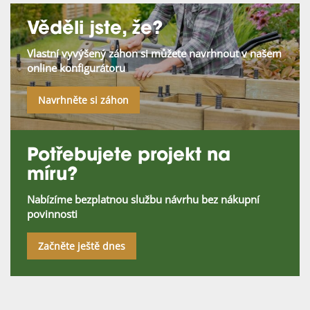
Věděli jste, že?
Vlastní vyvýšený záhon si můžete navrhnout v našem
online konfigurátoru
Navrhněte si záhon
Potřebujete projekt na
míru?
Nabízíme bezplatnou službu návrhu bez nákupní
povinnosti
Začněte ještě dnes