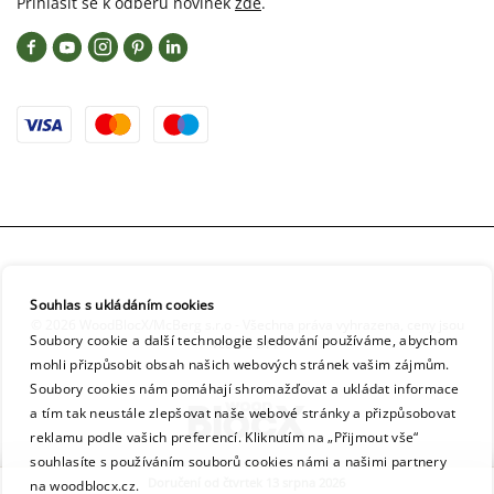
Přihlásit se k odběru novinek
zde
.
Souhlas s ukládáním cookies
© 2026 WoodBlocX/McBerg s.r.o - Všechna práva vyhrazena, ceny jsou
Soubory cookie a další technologie sledování používáme, abychom
včetně DPH
mohli přizpůsobit obsah našich webových stránek vašim zájmům.
Soubory cookies nám pomáhají shromažďovat a ukládat informace
a tím tak neustále zlepšovat naše webové stránky a přizpůsobovat
reklamu podle vašich preferencí. Kliknutím na „Přijmout vše“
souhlasíte s používáním souborů cookies námi a našimi partnery
Doručení od čtvrtek 13 srpna 2026
na woodblocx.cz.