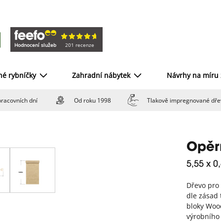
Hodnocení služeb
201 recenze
né rybníčky
Zahradní nábytek
Návrhy na míru
racovních dní
Od roku 1998
Tlakově impregnované dře
Opěrn
5,55 x 0
Dřevo pro
dle zásad 
bloky Woo
výrobního 