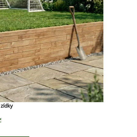
zídky
u
č