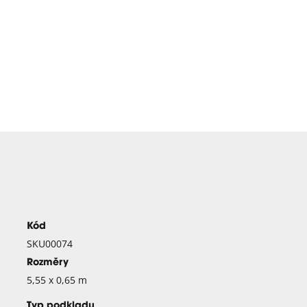
Kód
SKU00074
Rozměry
5,55 x 0,65 m
Typ podkladu