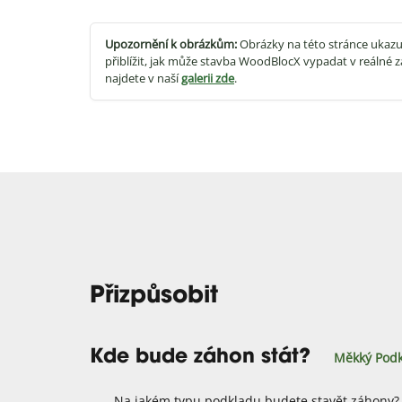
Upozornění k obrázkům:
Obrázky na této stránce ukazu
přiblížit, jak může stavba WoodBlocX vypadat v reálné z
najdete v naší
galerii zde
.
Přizpůsobit
Kde bude záhon stát?
Měkký Podk
Na jakém typu podkladu budete stavět záhony?