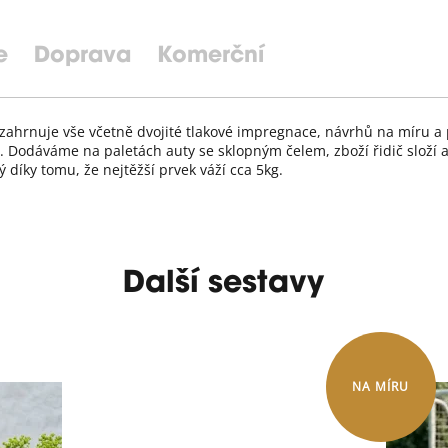
e
Doprava
Komerční
 zahrnuje vše včetně dvojité tlakové impregnace, návrhů na míru 
. Dodáváme na paletách auty se sklopným čelem, zboží řidič složí 
 díky tomu, že nejtěžší prvek váží cca 5kg.
Další sestavy
NA MÍRU