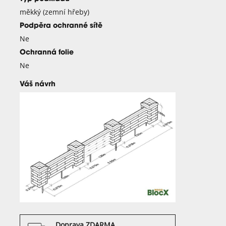
měkký (zemní hřeby)
Podpěra ochranné sítě
Ne
Ochranná folie
Ne
Váš návrh
Doprava ZDARMA