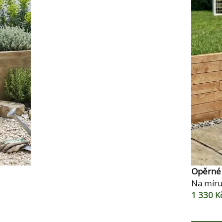
Opěrné 
Na mír
1 330 K