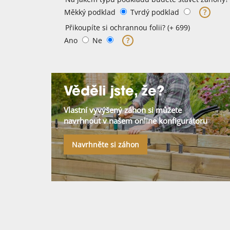
Měkký podklad
Tvrdý podklad
?
Přikoupíte si ochrannou folii? (+ 699)
Ano
Ne
?
Věděli jste, že?
Vlastní vyvýšený záhon si můžete
navrhnout v našem online konfigurátoru
Navrhněte si záhon