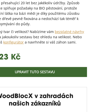
t přesahující 20 let bez jakékoliv údržby. Způsob
e splňuje požadaky na BIO pěstování, protože
ní látka na bázi mědi je díky použitému zůsobu
e dřevě pevně fixována a nedochází tak téměř k
vymývání do půdy.
ný tvar či velikost? Nabízíme vám
bezplatné návrhy
 jakoukoliv sestavu bez ohledu na velikost. Nebo
áš
konfigurátor
a navrhněte si váš záhon sami.
.
23 Kč
UPRAVIT TUTO SESTAVU
WoodBlocX v zahradách
našich zákazníků