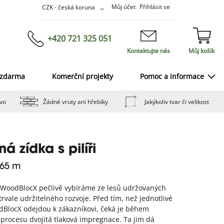
Přejít
Měna
Můj účet
Přihlásit se
CZK - česká koruna
na
obsah
+420 721 325 051
Kontaktujte nás
Můj košík
 zdarma
Komerční projekty
Pomoc a informace
vo
Žádné vruty ani hřebíky
Jakýkoliv tvar či velikost
á zídka s pilíři
,65 m
 WoodBlocX pečlivě vybíráme ze lesů udržovaných
trvale udržitelného rozvoje. Před tím, než jednotlivé
dBlocX odejdou k zákazníkovi, čeká je během
procesu dvojitá tlaková impregnace. Ta jim dá