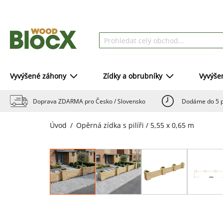
Vyvýšené záhony
Zídky a obrubníky
Vyvýše
Doprava ZDARMA pro Česko / Slovensko
Dodáme do 5 p
Úvod
Opěrná zídka s pilíři / 5,55 x 0,65 m