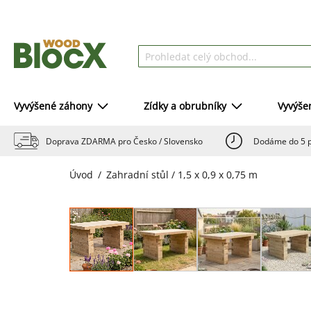
Vyvýšené záhony
Zídky a obrubníky
Vyvýše
Doprava ZDARMA pro Česko / Slovensko
Dodáme do 5 p
Úvod
Zahradní stůl / 1,5 x 0,9 x 0,75 m