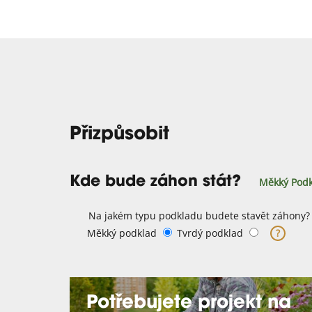
Přizpůsobit
Kde bude záhon stát?
Měkký Podk
Na jakém typu podkladu budete stavět záhony?
Měkký podklad
Tvrdý podklad
?
Potřebujete projekt na