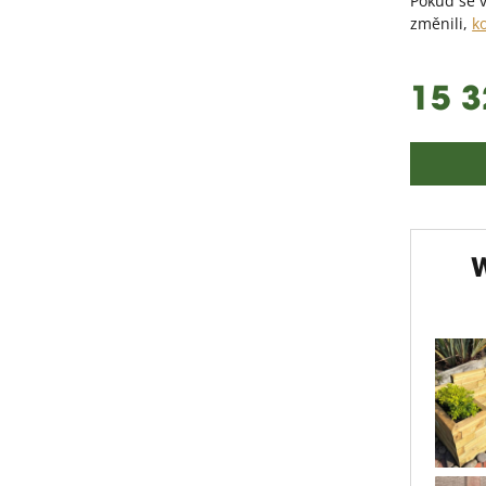
Pokud se v
změnili,
k
15 3