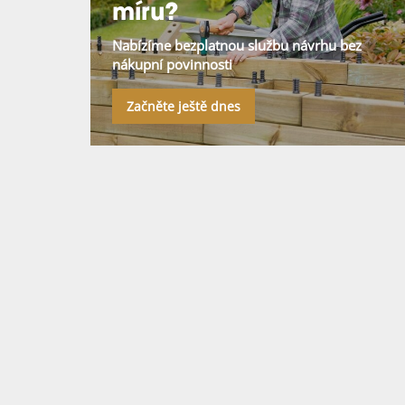
míru?
Nabízíme bezplatnou službu návrhu bez
nákupní povinnosti
Začněte ještě dnes