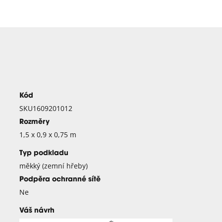
Kód
SKU1609201012
Rozměry
1,5 x 0,9 x 0,75 m
Typ podkladu
měkký (zemní hřeby)
Podpěra ochranné sítě
Ne
Váš návrh