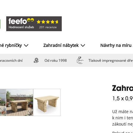
Hodnocení služeb
201 recenze
né rybníčky
Zahradní nábytek
Návrhy na míru
racovních dní
Od roku 1998
Tlakově impregnované dře
Zahra
1,5 x 0,
Už máte na
k nim i te
zákoutí ne