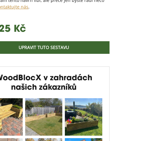
ám tento návrh líbí, ale přece jen byste rádi něco
ontaktujte nás
.
25 Kč
UPRAVIT TUTO SESTAVU
WoodBlocX v zahradách
našich zákazníků