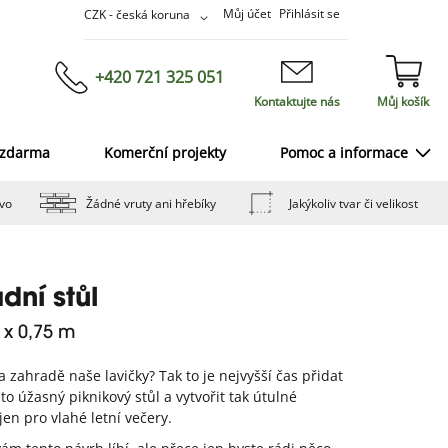
Přejít
Měna
Můj účet
Přihlásit se
CZK - česká koruna
na
obsah
+420 721 325 051
Kontaktujte nás
Můj košík
 zdarma
Komerční projekty
Pomoc a informace
vo
Žádné vruty ani hřebíky
Jakýkoliv tvar či velikost
dní stůl
9 x 0,75 m
 zahradě naše lavičky? Tak to je nejvyšší čas přidat
nto úžasný piknikový stůl a vytvořit tak útulné
jen pro vlahé letní večery.