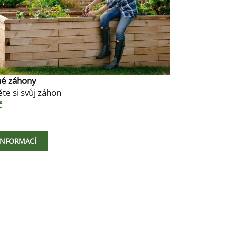
né záhony
te si svůj záhon
č
 INFORMACÍ