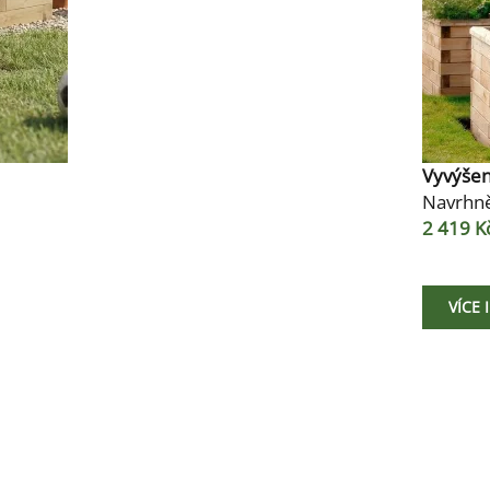
Vyvýše
Navrhně
2 419 K
VÍCE