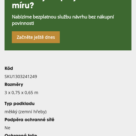
míru?
Nabízíme bezplatnou službu návrhu bez nákupní
povinnosti
Začněte ještě dnes
Kód
SKU1303241249
Rozměry
3 x 0,75 x 0,65 m
Typ podkladu
měkký (zemní hřeby)
Podpěra ochranné sítě
Ne