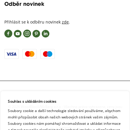
Odběr novinek
Přihlásit se k odběru novinek
zde
.
Souhlas s ukládáním cookies
© 2026 WoodBlocX/McBerg s.r.o - Všechna práva vyhrazena, ceny jsou
Soubory cookie a další technologie sledování používáme, abychom
včetně DPH
mohli přizpůsobit obsah našich webových stránek vašim zájmům.
Soubory cookies nám pomáhají shromažďovat a ukládat informace
a tím tak neustále zlepšovat naše webové stránky a přizpůsobovat