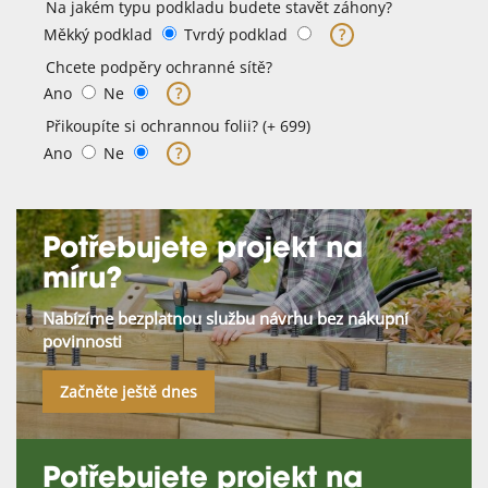
Na jakém typu podkladu budete stavět záhony?
Měkký podklad
Tvrdý podklad
?
Chcete podpěry ochranné sítě?
Ano
Ne
?
Přikoupíte si ochrannou folii? (+ 699)
Ano
Ne
?
Potřebujete projekt na
míru?
Nabízíme bezplatnou službu návrhu bez nákupní
povinnosti
Začněte ještě dnes
Potřebujete projekt na