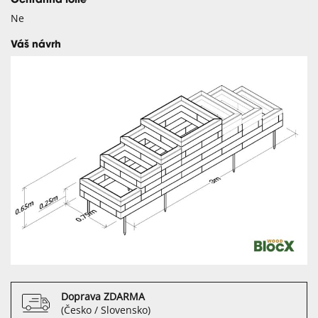
Ochranná folie
Ne
Váš návrh
Doprava ZDARMA
(Česko / Slovensko)