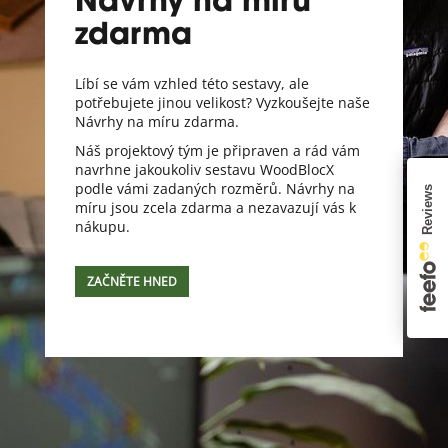
Návrhy na míru
zdarma
Líbí se vám vzhled této sestavy, ale
potřebujete jinou velikost? Vyzkoušejte naše
Návrhy na míru zdarma.
Náš projektový tým je připraven a rád vám
navrhne jakoukoliv sestavu WoodBlocX
podle vámi zadaných rozměrů. Návrhy na
míru jsou zcela zdarma a nezavazují vás k
nákupu.
ZAČNĚTE HNED