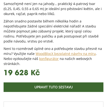
Samozřejmě není jen na jahody… praktický 4-patrový tvar
(0,25, 0,45, 0,55 a 0,65 m) je ideální pro pěstování květin, ale i
okurek, rajčat, paprik nebo lilků.
Záhon snadno postavíte během několika hodin a
nepotřebujete žádné speciální elektrické nářadí! A stavbu
můžete pojmout jako zábavný projekt, který spojí celou
rodinu. Potřebujete jen paličku a pak postupovat při stavbě
podle návodu, vrstvu po vrstvě.
Není to rozměrově úplně ono a potřebujete stavbu přesně na
míru? Využijte naše
WoodBlocX bezplatné návrhy na míru
.
Nebo vyzkoušejte náš
konfigurátor
na našich webových
stránkách.
19 628 Kč
UPRAVIT TUTO SESTAVU