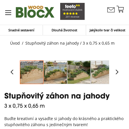
Př
Hodnocení služeb
Kontaktujte
n
Můj koší
201 recenze
nás
o
Snadné sestavení
Dlouhá životnost
Jakýkoliv tvar či velikost
Úvod
Stupňovitý záhon na jahody / 3 x 0,75 x 0,65 m
Stupňovitý záhon na jahody
3 x 0,75 x 0,65 m
Buďte kreativní a vysaďte si jahody do krásného a praktického
stupňovitého záhonu s jedinečným tvarem!