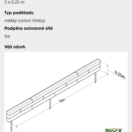
3 x 0,25 m
Typ podkladu
měkký (zemní hřeby)
Podpěra ochranné sítě
Ne
Váš návrh