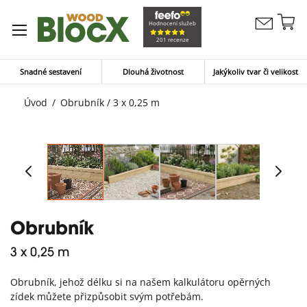
Př
Hodnocení služeb
Kontaktujte
n
Můj koší
201 recenze
nás
o
Snadné sestavení
Dlouhá životnost
Jakýkoliv tvar či velikost
Úvod
Obrubník / 3 x 0,25 m
Obrubník
3 x 0,25 m
Obrubník, jehož délku si na našem kalkulátoru opěrných
zídek můžete přizpůsobit svým potřebám.