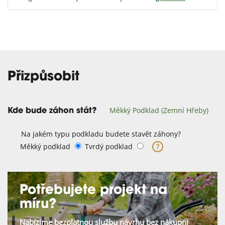
Přizpůsobit
Měkký Podklad (zemní Hřeby)
Kde bude záhon stát?
Na jakém typu podkladu budete stavět záhony?
Měkký podklad
Tvrdý podklad
?
Potřebujete projekt na
míru?
Nabízíme bezplatnou službu návrhu bez nákupní