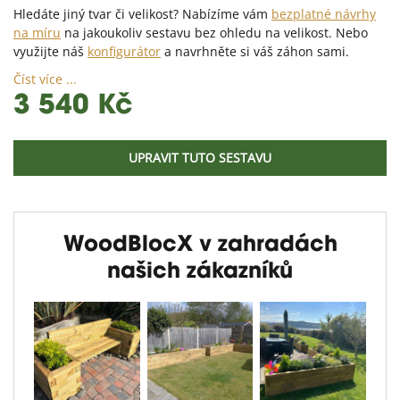
Hledáte jiný tvar či velikost? Nabízíme vám
bezplatné návrhy
na míru
na jakoukoliv sestavu bez ohledu na velikost. Nebo
využijte náš
konfigurátor
a navrhněte si váš záhon sami.
Číst více ...
3 540 Kč
UPRAVIT TUTO SESTAVU
WoodBlocX v zahradách
našich zákazníků