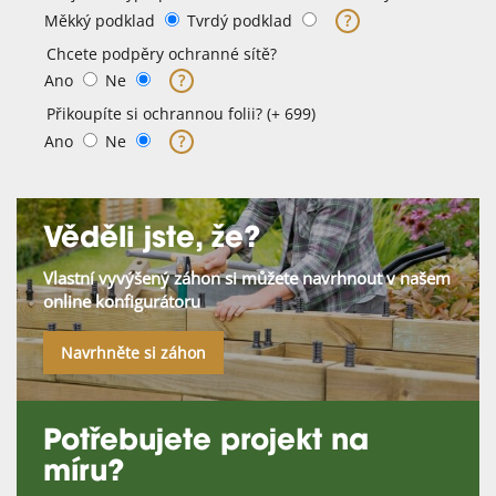
Měkký podklad
Tvrdý podklad
?
Chcete podpěry ochranné sítě?
Ano
Ne
?
Přikoupíte si ochrannou folii? (+ 699)
Ano
Ne
?
Věděli jste, že?
Vlastní vyvýšený záhon si můžete navrhnout v našem
online konfigurátoru
Navrhněte si záhon
Potřebujete projekt na
míru?