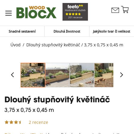
Př
Hodnocení služeb
Kontaktujte
n
Můj koší
201 recenze
nás
o
Snadné sestavení
Dlouhá životnost
Jakýkoliv tvar či velikost
Úvod
Dlouhý stupňovitý květináč / 3,75 x 0,75 x 0,45 m
Dlouhý stupňovitý květináč
3,75 x 0,75 x 0,45 m
2 recenze