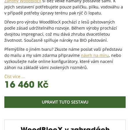
Záhony WoodBlocX
si bez velké námahy postavíte sami. K
jejich sestavení potřebujete pouze paličku, pilku, vodováhu a
v případě potřeby úpravy terénu pak rýč či lopatu.
Dřevo pro výrobu WoodBlocX pochází z lesů pěstovaných
podle zásad udržitelného rozvoje. Během výroby prochází
dvojitou impregnací, což mu dává zhruba dvacetiletou
životnost. Současně splňuje nároky na BIO pěstování.
Přemýšlíte o jiném tvaru? Zkuste náme poslat vaši představu
do mailu a my vám zdarma připravíme
návrh na míru
, nebo
vyzkoušejte naše online konfigurátory, které vám nacení
záhon na základě vámi zvolených rozměrů.
Číst více ...
16 460 Kč
UPRAVIT TUTO SESTAVU