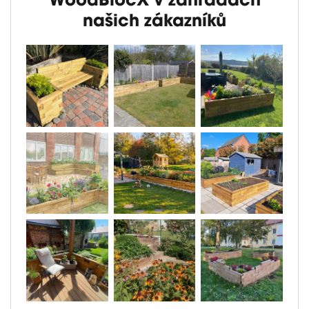
WoodBlocX v zahradách
našich zákazníků