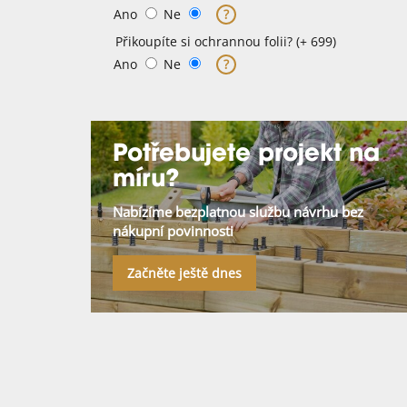
Ano
Ne
?
Přikoupíte si ochrannou folii? (+ 699)
Ano
Ne
?
Potřebujete projekt na
míru?
Nabízíme bezplatnou službu návrhu bez
nákupní povinnosti
Začněte ještě dnes