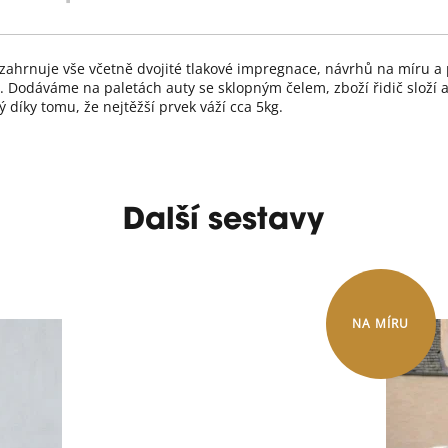
 zahrnuje vše včetně dvojité tlakové impregnace, návrhů na míru 
. Dodáváme na paletách auty se sklopným čelem, zboží řidič složí 
 díky tomu, že nejtěžší prvek váží cca 5kg.
Další sestavy
NA MÍRU