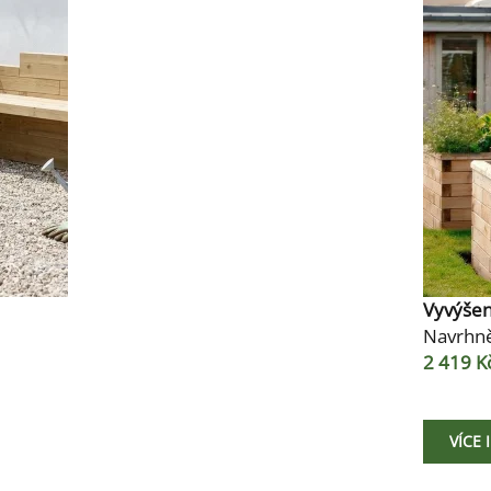
Vyvýše
Navrhně
2 419 K
VÍCE