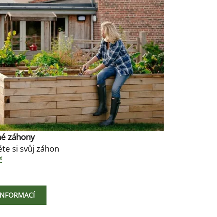
né záhony
te si svůj záhon
č
 INFORMACÍ