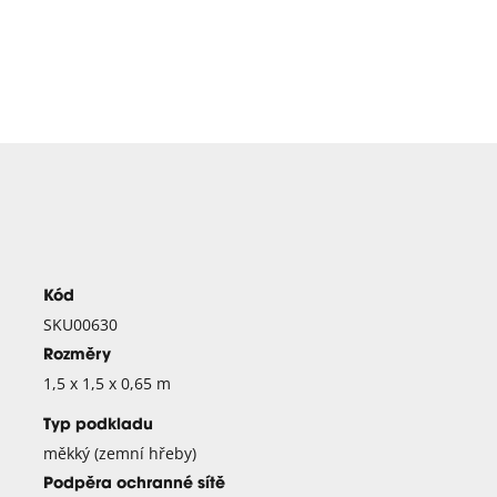
Kód
SKU00630
Rozměry
1,5 x 1,5 x 0,65 m
Typ podkladu
měkký (zemní hřeby)
Podpěra ochranné sítě