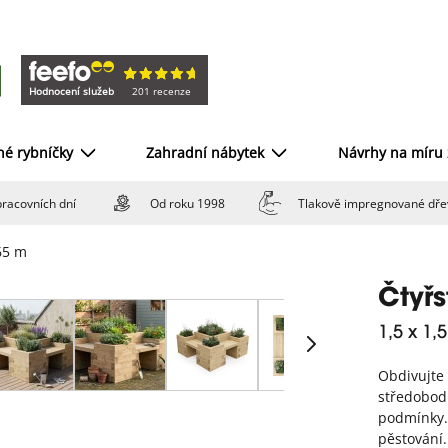
Hodnocení služeb
201 recenze
né rybníčky
Zahradní nábytek
Návrhy na míru
racovních dní
Od roku 1998
Tlakově impregnované dře
,65 m
Čtyřs
1,5 x 1,
Obdivujte
středobod
podmínky.
pěstování.