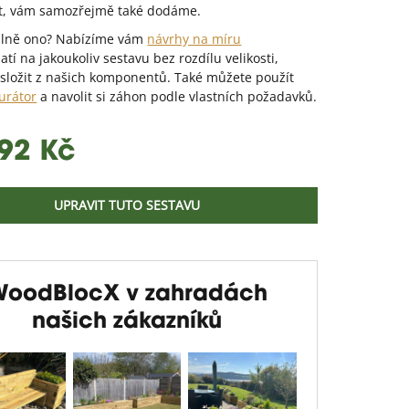
t, vám samozřejmě také dodáme.
plně ono? Nabízíme vám
návrhy na míru
atí na jakoukoliv sestavu bez rozdílu velikosti,
 složit z našich komponentů. Také můžete použít
urátor
a navolit si záhon podle vlastních požadavků.
.
92 Kč
UPRAVIT TUTO SESTAVU
WoodBlocX v zahradách
našich zákazníků