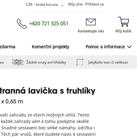
Přejít
Měna
Můj účet
Přihlásit se
CZK - česká koruna
na
obsah
+420 721 325 051
Kontaktujte nás
Můj košík
 zdarma
Komerční projekty
Pomoc a informace
vo
Žádné vruty ani hřebíky
Jakýkoliv tvar či velikost
tranná lavička s truhlíky
5 x 0,65 m
 vaší zahradu ze všech možných úhlů. Tento
 každé zahrady vám k tomu poskytne skvělé
 Snadné sestavení bez velké námahy, údržba i
 Těch pár vrutů, které budete navíc k sestavení