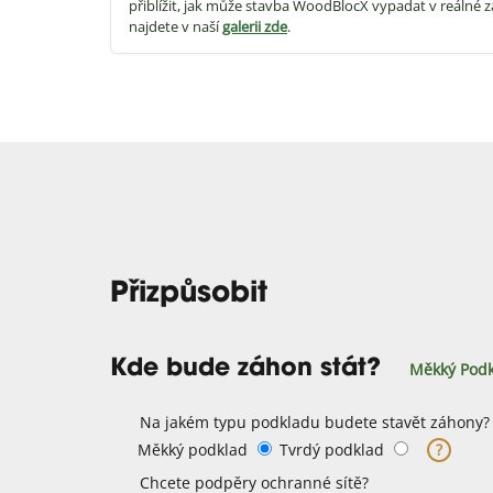
přiblížit, jak může stavba WoodBlocX vypadat v reálné z
najdete v naší
galerii zde
.
Přizpůsobit
Kde bude záhon stát?
Měkký Podk
Na jakém typu podkladu budete stavět záhony?
Měkký podklad
Tvrdý podklad
?
Chcete podpěry ochranné sítě?