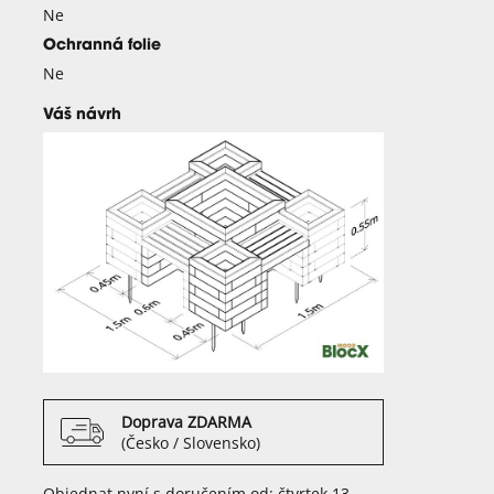
Ne
Ochranná folie
Ne
Váš návrh
Doprava ZDARMA
(Česko / Slovensko)
Objednat nyní s doručením od: čtvrtek 13