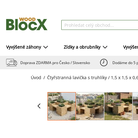
Vyvýšené záhony
Zídky a obrubníky
Vyvýše
Doprava ZDARMA pro Česko / Slovensko
Dodáme do 5 p
Úvod
Čtyřstranná lavička s truhlíky / 1,5 x 1,5 x 0