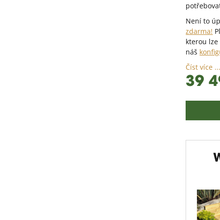
potřebova
Není to ú
zdarma!
Pl
kterou lze
náš
konfig
Číst více ..
39 4