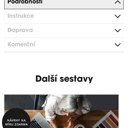
Podrobnosti
Instrukce
Doprava
Komerční
Další sestavy
NÁVRHY NA
MÍRU ZDARMA