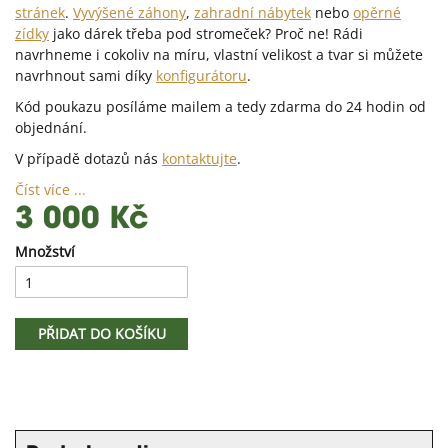
stránek
.
Vyvýšené záhony
,
zahradní nábytek
nebo
opěrné
zídky
jako dárek třeba pod stromeček? Proč ne! Rádi
navrhneme i cokoliv na míru, vlastní velikost a tvar si můžete
navrhnout sami díky
konfigurátoru
.
Kód poukazu posíláme mailem a tedy zdarma do 24 hodin od
objednání.
V případě dotazů nás
kontaktujte
.
Číst více ...
3 000 Kč
Množství
PŘIDAT DO KOŠÍKU