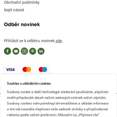
Obchodní podmínky
Najít návod
Odběr novinek
Přihlásit se k odběru novinek
zde
.
Souhlas s ukládáním cookies
Soubory cookie a další technologie sledování používáme, abychom
mohli přizpůsobit obsah našich webových stránek vašim zájmům.
Soubory cookies nám pomáhají shromažďovat a ukládat informace
a tím tak neustále zlepšovat naše webové stránky a přizpůsobovat
reklamu podle vašich preferencí. Kliknutím na „Přijmout vše“
© 2026 WoodBlocX/McBerg s.r.o - Všechna práva vyhrazena, ceny jsou