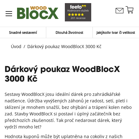
Př
Hodnocení služeb
Kontaktujte
n
Můj koší
201 recenze
nás
o
Snadné sestavení
Dlouhá životnost
Jakýkoliv tvar či velikost
Úvod
Dárkový poukaz WoodBlocX 3000 Kč
Dárkový poukaz WoodBlocX
3000 Kč
Sestavy WoodBlocX josu ideální dárek pro zahrádkářské
nadšence. Údržba vyvýšených záhonů je radost, setí, pletí i
sklízení je mnohem snažší, bez ohýbání a trápení kolen nebo
zad. Stavby WoodBlocX si postaví i úplný začátečník bez
předchozích zkušeností. Tak proč nedarovat dárek, který
vydrží mnoho let?
Hodnota kuponů může být uplatněna na cokoliv z našich