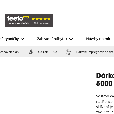
Hodnocení služeb
201 recenze
né rybníčky
Zahradní nábytek
Návrhy na míru
racovních dní
Od roku 1998
Tlakově impregnované dře
Dárk
5000
Sestavy W
nadšence. 
sklízení j
zad. Stavb