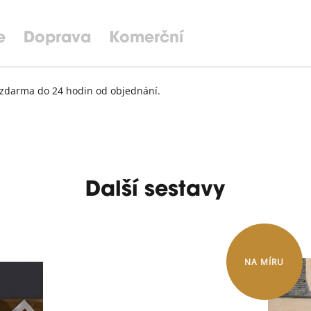
e
Doprava
Komerční
zdarma do 24 hodin od objednání.
Další sestavy
NA MÍRU