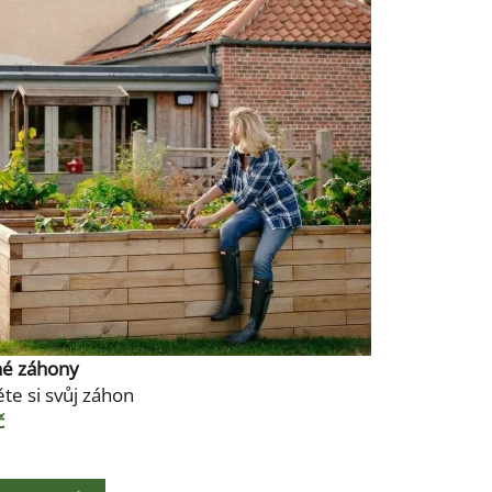
né záhony
te si svůj záhon
č