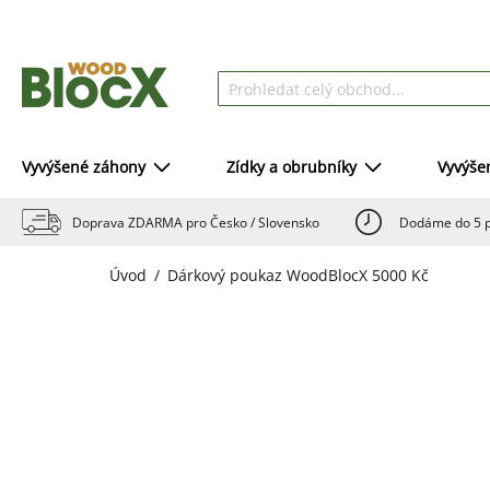
Vyvýšené záhony
Zídky a obrubníky
Vyvýše
Doprava ZDARMA pro Česko / Slovensko
Dodáme do 5 p
Úvod
Dárkový poukaz WoodBlocX 5000 Kč