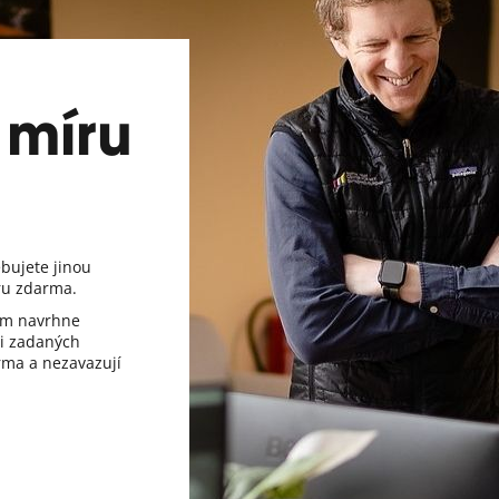
 míru
ebujete jinou
ru zdarma.
vám navrhne
i zadaných
rma a nezavazují