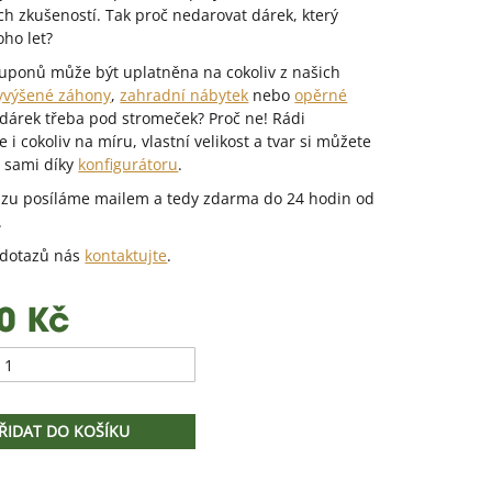
h zkušeností. Tak proč nedarovat dárek, který
ho let?
uponů může být uplatněna na cokoliv z našich
yvýšené záhony
,
zahradní nábytek
nebo
opěrné
dárek třeba pod stromeček? Proč ne! Rádi
i cokoliv na míru, vlastní velikost a tvar si můžete
 sami díky
konfigurátoru
.
zu posíláme mailem a tedy zdarma do 24 hodin od
.
 dotazů nás
kontaktujte
.
.
0 Kč
ŘIDAT DO KOŠÍKU