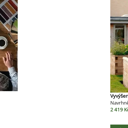
Vyvýše
Navrhně
2 419 K