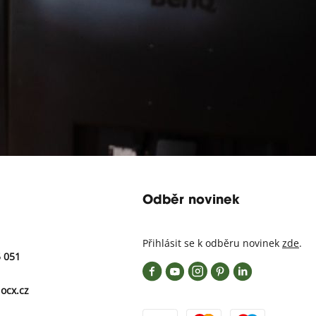
Odběr novinek
Přihlásit se k odběru novinek
zde
.
5 051
ocx.cz