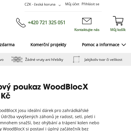
Přejít
Měna
Můj účet
Přihlásit se
CZK - česká koruna
na
obsah
+420 721 325 051
Kontaktujte nás
Můj košík
 zdarma
Komerční projekty
Pomoc a informace
vo
Žádné vruty ani hřebíky
Jakýkoliv tvar či velikost
ový poukaz WoodBlocX
 Kč
oodBlocX josu ideální dárek pro zahrádkářské
Údržba vyvýšených záhonů je radost, setí, pletí i
e mnohem snažší, bez ohýbání a trápení kolen nebo
y WoodBlocX si postaví i úplný začátečník bez