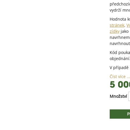
předchozíc
vydrží mno
Hodnota k
stránek
.
V
zídky
jako 
navrhneme 
navrhnout
Kód pouka
objednání
V případě
Číst více ..
5 00
Množství
P