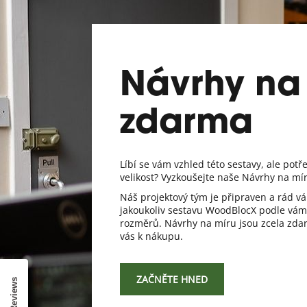
Návrhy na
zdarma
Líbí se vám vzhled této sestavy, ale potř
velikost? Vyzkoušejte naše Návrhy na mí
Náš projektový tým je připraven a rád 
jakoukoliv sestavu WoodBlocX podle vám
rozměrů. Návrhy na míru jsou zcela zda
vás k nákupu.
ZAČNĚTE HNED