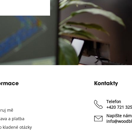
ormace
Kontakty
Telefon
+420 721 32
iruj mě
Napište nám
ava a platba
info@woodbl
o kladené otázky